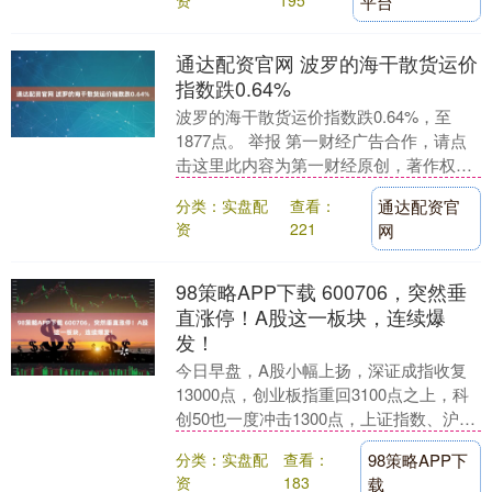
195
平台
通达配资官网 波罗的海干散货运价
指数跌0.64%
波罗的海干散货运价指数跌0.64%，至
1877点。 举报 第一财经广告合作，请点
击这里此内容为第一财经原创，著作权归
第一财经所有。未经第一财经书面授权，
分类：实盘配
查看：
通达配资官
不得以任....
资
221
网
98策略APP下载 600706，突然垂
直涨停！A股这一板块，连续爆
发！
今日早盘，A股小幅上扬，深证成指收复
13000点，创业板指重回3100点之上，科
创50也一度冲击1300点，上证指数、沪深
300、上证50等也微幅飘红。下跌个股....
分类：实盘配
查看：
98策略APP下
资
183
载