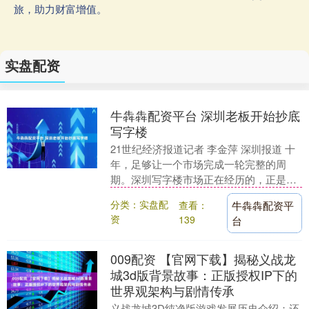
旅，助力财富增值。
实盘配资
牛犇犇配资平台 深圳老板开始抄底
写字楼
21世纪经济报道记者 李金萍 深圳报道 十
年，足够让一个市场完成一轮完整的周
期。深圳写字楼市场正在经历的，正是这
样一轮深刻的重塑。 戴德梁行7月刚刚发
分类：实盘配
查看：
牛犇犇配资平
布的市场调....
资
139
台
009配资 【官网下载】揭秘义战龙
城3d版背景故事：正版授权IP下的
世界观架构与剧情传承
义战龙城3D纯净版游戏发展历史介绍：还