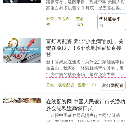
跑步有毒，题图来自：视觉中国 美国人对
高蛋白有多执着？ 9 月底，星巴克在美国
和加拿大同步推出了全新"高蛋白咖啡"系
分类：实盘配
查看：
华林证券平
列，包括....
资
149
台
富灯网配资 养出“少生病”的娃，关
键在免疫力！6个落地招家长直接
抄
新手爸妈总在焦虑：为什么别家娃换季稳
如泰山，我家娃一降温就感冒？其实，宝
宝少生病的核心密码，藏在免疫力里。它
就像宝宝身体里的“防御部队”，不用盲
分类：实盘配资
查看：121
富灯网配资
目“进补”或依赖....
在线配资网 中国人民银行行长潘功
胜会见欧盟高级官员
上证报中国证券网讯据央行官网17日消
息，2025年10月15日至16日，中国人民银
行行长潘功胜在出席国际货币基金组织/世