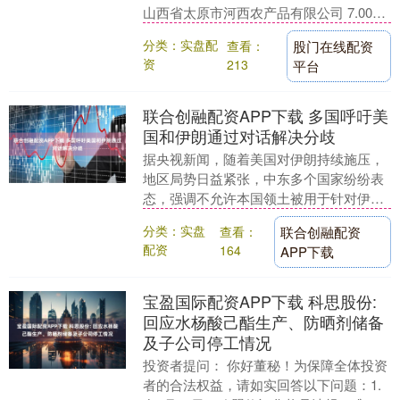
山西省太原市河西农产品有限公司 7.00
4.00 5.50 山....
分类：实盘配
查看：
股门在线配资
资
213
平台
联合创融配资APP下载 多国呼吁美
国和伊朗通过对话解决分歧
据央视新闻，随着美国对伊朗持续施压，
地区局势日益紧张，中东多个国家纷纷表
态，强调不允许本国领土被用于针对伊朗
的军事行动，他们呼吁双方重启对话，推
分类：实盘
查看：
联合创融配资
动局势降温。沙特....
配资
164
APP下载
宝盈国际配资APP下载 科思股份:
回应水杨酸己酯生产、防晒剂储备
及子公司停工情况
投资者提问： 你好董秘！为保障全体投资
者的合法权益，请如实回答以下问题：1.