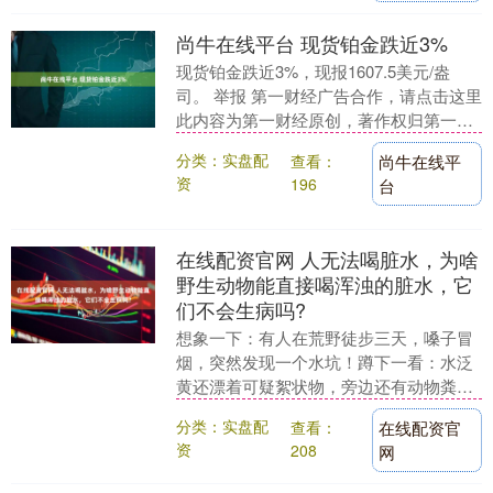
尚牛在线平台 现货铂金跌近3%
现货铂金跌近3%，现报1607.5美元/盎
司。 举报 第一财经广告合作，请点击这里
此内容为第一财经原创，著作权归第一财
经所有。未经第一财经书面授权，不得以
分类：实盘配
查看：
尚牛在线平
任何方....
资
196
台
在线配资官网 人无法喝脏水，为啥
野生动物能直接喝浑浊的脏水，它
们不会生病吗?
想象一下：有人在荒野徒步三天，嗓子冒
烟，突然发现一个水坑！蹲下一看：水泛
黄还漂着可疑絮状物，旁边还有动物粪
便。 他绝望地咽口水却不敢喝，这时一群
分类：实盘配
查看：
在线配资官
野猪晃悠过来，埋....
资
208
网