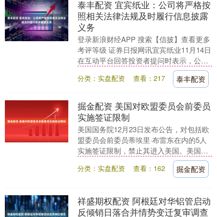
泰丰配资 宜宾纸业：公司将严格按
照相关法律法规及时履行信息披露
义务
登录新浪财经APP 搜索【信披】查看更多
考评等级 证券日报网讯宜宾纸业11月14日
在互动平台回答投资者提问时表示，公司
将严格按照相关法律法规及时履行信息披
分类：实盘配资
查看：217
泰丰配资
露义务....
掘金配资 美国对欧盟委员会前委员
实施签证限制
美国国务院12月23日发布公告，对包括欧
盟委员会前委员蒂埃里·布雷东在内的5人
实施签证限制，禁止其进入美国。美国务
卿鲁比奥在社交媒体上发文称，被列入签
分类：实盘配资
查看：162
掘金配资
证禁令的5....
祥盛期权配资 阿根廷对华铝管启动
反倾销日落合并情势变迁复审调查