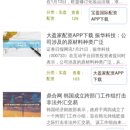
在1月13日，欧盟修订化妆品法规，准用
香精原料水杨酸己酯，当前该原料的生产
分类：实盘
查看：
宝盈国际配资
情况如何。....
配资
129
APP下载
大盈家配资APP下载 振华科技：公
司涉及的原材料种类广泛
证券日报网讯1月21日，振华科技
（000733）在互动平台回答投资者提问时
表示，公司涉及的原材料种类广泛，从基
础金属到精密化工品，部分核心原材料由
分类：实盘
查看：
大盈家配资APP
公司自主研发。....
配资
103
下载
鼎合网 韩国成立跨部门工作组打击
非法外汇交易
韩国经济财政部表示，政府于周四成立了
一个跨部门工作小组，旨在韩元持续贬值
之际打击非法外汇交易。 该工作组由来自
经济财政部的官员以及包括国家情报局、