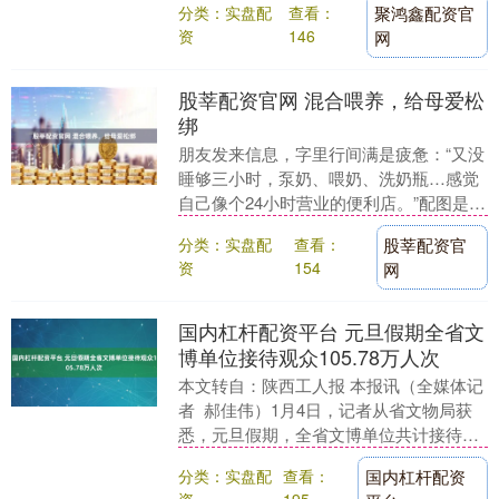
分类：实盘配
查看：
聚鸿鑫配资官
仙休闲小游戏《灵....
资
146
网
股莘配资官网 混合喂养，给母爱松
绑
朋友发来信息，字里行间满是疲惫：“又没
睡够三小时，泵奶、喂奶、洗奶瓶…感觉
自己像个24小时营业的便利店。”配图是她
凌乱的头发和桌上一堆瓶瓶罐罐。我回复
分类：实盘配
查看：
股莘配资官
她：“为什....
资
154
网
国内杠杆配资平台 元旦假期全省文
博单位接待观众105.78万人次
本文转自：陕西工人报 本报讯（全媒体记
者 郝佳伟）1月4日，记者从省文物局获
悉，元旦假期，全省文博单位共计接待观
众105.78万人次。 元旦假期，全省文博单
分类：实盘配
查看：
国内杠杆配资
位....
资