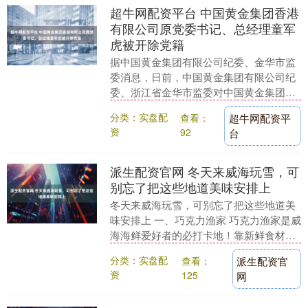
超牛网配资平台 中国黄金集团香港
有限公司原党委书记、总经理童军
虎被开除党籍
据中国黄金集团有限公司纪委、金华市监
委消息，日前，中国黄金集团有限公司纪
委、浙江省金华市监委对中国黄金集团香
港有限公司原党委书记、总经理童军虎涉
分类：实盘配
查看：
超牛网配资平
嫌严重违纪违法问....
资
92
台
派生配资官网 冬天来威海玩雪，可
别忘了把这些地道美味安排上
冬天来威海玩雪，可别忘了把这些地道美
味安排上 一、巧克力渔家 巧克力渔家是威
海海鲜爱好者的必打卡地！靠新鲜食材和
传统做法收获满满好评。他们家的海胆水
分类：实盘配
查看：
派生配资官
饺一定要点，....
资
125
网