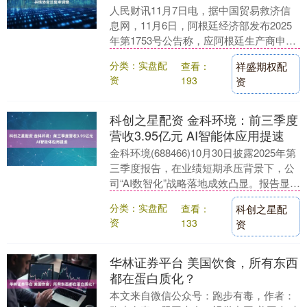
人民财讯11月7日电，据中国贸易救济信
息网，11月6日，阿根廷经济部发布2025
年第1753号公告称，应阿根廷生产商申
请，对原产于中国的铝管启动反倾销日落
分类：实盘配
查看：
祥盛期权配
复审和....
资
193
资
科创之星配资 金科环境：前三季度
营收3.95亿元 AI智能体应用提速
金科环境(688466)10月30日披露2025年第
三季度报告，在业绩短期承压背景下，公
司“AI数智化”战略落地成效凸显。报告显
示，前三季度公司实现营业收入3.....
分类：实盘配
查看：
科创之星配
资
133
资
华林证券平台 美国饮食，所有东西
都在蛋白质化？
本文来自微信公众号：跑步有毒，作者：