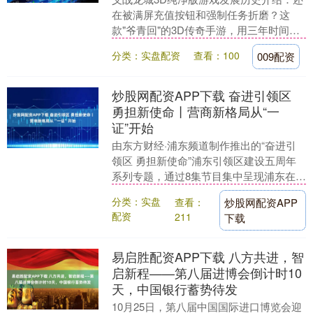
在被满屏充值按钮和强制任务折磨？这
款"爷青回"的3D传奇手游，用三年时间把
玛法大陆从马赛克变成了好莱坞大片，今
分类：实盘配资
查看：100
009配资
天咱们唠唠它....
炒股网配资APP下载 奋进引领区
勇担新使命丨营商新格局从“一
证”开始
由东方财经·浦东频道制作推出的“奋进引
领区 勇担新使命”浦东引领区建设五周年
系列专题，通过8集节目集中呈现浦东在制
度创新、....
分类：实盘
查看：
炒股网配资APP
配资
211
下载
易启胜配资APP下载 八方共进，智
启新程——第八届进博会倒计时10
天，中国银行蓄势待发
10月25日，第八届中国国际进口博览会迎