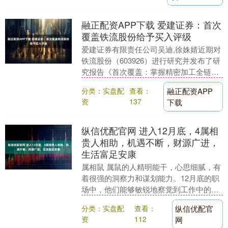
融正配资APP下载 爱建证券：首次
覆盖铁流股份给予买入评级
爱建证券有限责任公司吴迪,徐姝婧近期对
铁流股份（603926）进行研究并发布了研
究报告《首次覆盖：掌握精密加工全链
路，积极布局机器人》，首次覆盖铁流股
分类：实盘配
查看：
融正配资APP
份给予买入....
资
137
下载
纵信优配官网 进入12月底，4属相
贵人相助，机遇不断，财源广进，
生活富足安康
属相鼠 属鼠的人精明能干，心思细腻，有
着很强的洞察力和谋划能力。12月底的职
场中，他们能够敏锐地察觉到工作中的细
节和潜在的问题，并提前做好应对措施。
分类：实盘配
查看：
纵信优配官
属鼠的人善于....
资
112
网