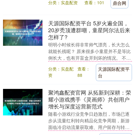
分类：实盘配资
查看：101
鼎合网
韩国央行和金融....
天源国际配资平台 5岁火遍全国，
20岁秃顶遭群嘲，童星阿尔法后来
怎样了?
明明小时候长得非常帅气漂亮，长大怎么
就能长残呢？ 原来很多小童星并不是等比
例长大，也有开盲盒开到坏的情况。 不知
道大家还记得曾经那个一头卷毛，跳着新
分类：实盘配
查看：
天源国际配资平
疆舞的阿尔法....
资
88
台
聚鸿鑫配资官网 从拓新到深耕：荣
耀小游戏携手《灵画师》共创用户
增长与深度运营新范式
随着小游戏行业竞争日趋激烈，市场已逐
步从流量红利转向精品化竞争周期，新游
面临冷启动流量获取难、用户留存与转化
压力大的普遍困境。荣耀小游戏与国风修