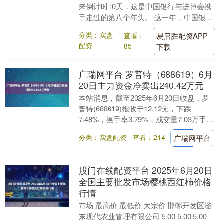
来倒计时10天，这是中国银行与进博会携
手走过的第八个年头。 这一年，中国银行
与中国国际进口博览局、国家会展中心
分类：实盘
查看：
易启胜配资APP
（上海）签....
配资
85
下载
广瑞网平台 罗普特（688619）6月
20日主力资金净卖出240.42万元
本站消息，截至2025年6月20日收盘，罗
普特(688619)报收于12.12元，下跌
7.48%，换手率3.79%，成交量7.03万手，
成交额8718.79万元....
分类：实盘配资
查看：214
广瑞网平台
股门在线配资平台 2025年6月20日
全国主要批发市场樱桃西红柿价格
行情
市场 最高价 最低价 大宗价 邯郸开发区滏
东现代农业管理有限公司 5.00 5.00 5.00