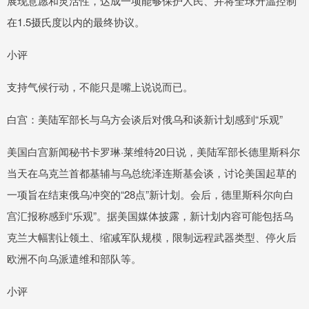
展现意愿和灵活性，达成一项能够保护人民、并将全球升温控制
在1.5摄氏度以内的最终协议。
小评
支持气候行动，不能只是嘴上说说而已。
白宫：美陆军部长与乌方会谈后对俄乌和谈新计划感到“乐观”
美国白宫新闻秘书卡罗琳·莱维特20日说，美陆军部长德里斯科尔
当天在乌克兰首都基辅与乌总统泽连斯基会谈，讨论美国起草的
一项旨在结束俄乌冲突的“28点”新计划。会后，德里斯科尔向白
宫汇报称感到“乐观”。据美国媒体披露，新计划内容可能包括乌
克兰大幅割让领土、缩减军队规模，限制远程武器类型、停火后
欧洲不向乌派遣维和部队等。
小评