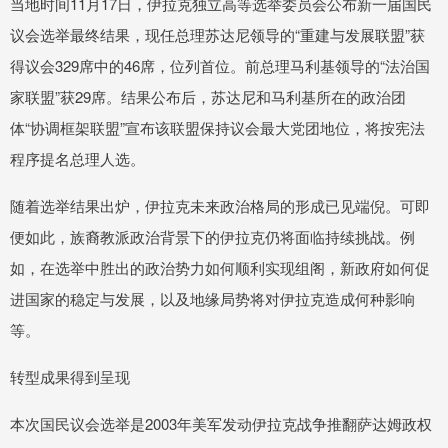
当地时间11月17日，伊拉克独立高等选举委员会公布新一届国民
议会选举最终结果，现任总理苏达尼领导的“重建与发展联盟”获
得议会329席中的46席，位列首位。前总理马利基领导的“法治国
家联盟”获29席。结果公布后，苏达尼和马利基所在的政治团
体“协调框架联盟”宣布该联盟保持议会最大党团地位，将按宪法
程序提名总理人选。
随着选举结果出炉，伊拉克未来政治格局的形成已见端倪。可即
便如此，族裔教派政治背景下的伊拉克仍将面临持续挑战。例
如，在选举中胜出的政治势力如何顺利实现组阁，新政府如何促
进国家的稳定与发展，以及地缘局势将对伊拉克造成何种影响
等。
转型成果得到呈现
本次国民议会选举是2003年美军发动伊拉克战争推翻萨达姆政权