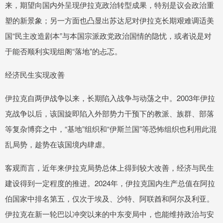
来，期望向国内外呈现伊拉克政治转型成果，特别是议会政治重
塑的新景象；另一方面也凸显出苏达尼对伊拉克长期艰难调适美
国“民主改造剧本”与本国宗派政党政治国情的隐忧，或者说是对
于能否顺利实现组阁“落地”的忐忑。
经济民生实现改善
伊拉克自两伊战争以来，长期陷入战争与动荡之中。2003年伊拉
克战争以后，该国旋即陷入外部势力干预下的教派、族群、部落
等复杂博弈之中，“基地”组织和“伊斯兰国”等恐怖组织也利用此混
乱局势，趁势在该国境内肆虐。
客观而言，近年来伊拉克局势总体上得到较大改善，经济与民生
建设得到一定程度的推进。2024年，伊拉克国内生产总值在阿拉
伯国家中排名第五，仅次于埃及、沙特、阿联酋和阿尔及利亚。
伊拉克在新一轮巴以冲突以来的中东变局中，也能维持政治与安