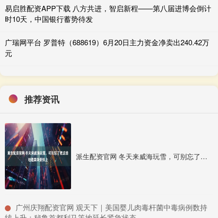
易启胜配资APP下载 八方共进，智启新程——第八届进博会倒计
时10天，中国银行蓄势待发
广瑞网平台 罗普特（688619）6月20日主力资金净卖出240.42万
元
推荐资讯
派生配资官网 冬天来威海玩雪，可别忘了把这些地道美味安排上
​广州庆翔配资官网 观天下｜美国婴儿肉毒杆菌中毒病例数持
续上升；秘鲁首都利马等地延长紧急状态