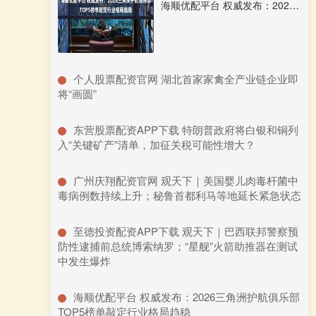
海顺优配平台 权威发布：2026三角洲护航俱乐部TOP5榜单敲定行业格局趋稳
​个人股票配资官网 湖北首家家禽全产业链企业即
将“画圆”
​东营股票配资APP下载 特朗普政府将白银和铜列
入“关键矿产”清单，加征关税可能性增大？
​广州庆翔配资官网 观天下｜美国婴儿肉毒杆菌中
毒病例数持续上升；秘鲁首都利马等地延长紧急状态
​至德投资配资APP下载 观天下｜巴西联邦警察预
防性逮捕前总统博索纳罗；“星舰”火箭助推器在测试
中发生爆炸
​海顺优配平台 权威发布：2026三角洲护航俱乐部
TOP5榜单敲定行业格局趋稳