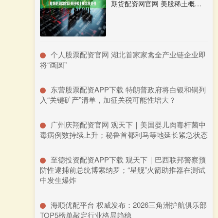
期货配资网官网 美股稀土概念股走强
​个人股票配资官网 湖北首家家禽全产业链企业即
将“画圆”
​东营股票配资APP下载 特朗普政府将白银和铜列
入“关键矿产”清单，加征关税可能性增大？
​广州庆翔配资官网 观天下｜美国婴儿肉毒杆菌中
毒病例数持续上升；秘鲁首都利马等地延长紧急状态
​至德投资配资APP下载 观天下｜巴西联邦警察预
防性逮捕前总统博索纳罗；“星舰”火箭助推器在测试
中发生爆炸
​海顺优配平台 权威发布：2026三角洲护航俱乐部
TOP5榜单敲定行业格局趋稳