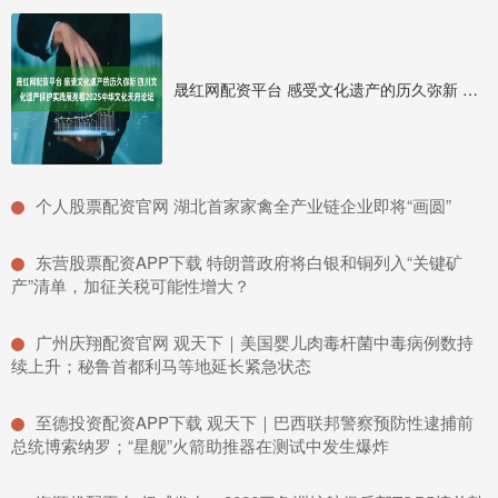
晟红网配资平台 感受文化遗产的历久弥新 四川文化遗产保护实践展亮相2025中华文化天府论坛
​个人股票配资官网 湖北首家家禽全产业链企业即将“画圆”
​东营股票配资APP下载 特朗普政府将白银和铜列入“关键矿
产”清单，加征关税可能性增大？
​广州庆翔配资官网 观天下｜美国婴儿肉毒杆菌中毒病例数持
续上升；秘鲁首都利马等地延长紧急状态
​至德投资配资APP下载 观天下｜巴西联邦警察预防性逮捕前
总统博索纳罗；“星舰”火箭助推器在测试中发生爆炸