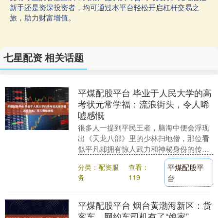
新手还是资深投资者，均可通过本平台轻松开启杠杆交易之
旅，助力财富增值。
七星配资 相关话题
平煤配股平台 毕业于人民大学的高
考状元常学福：流浪街头，令人唏
嘘感慨
很多人一提到平民王者，脑海中便会浮现
出《天龙八部》里的少林扫地僧，那位看
似平凡却拥有惊人武力和神秘身份的传奇
人物。而在我们现实的生活中，也有那么
分类：配资服
查看：
平煤配股平
一部分人，表面上....
务
119
台
平煤配股平台 烟台黄渤海新区：货
客车、网约车司机有了“娘家”