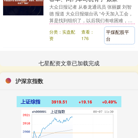
大众日报记者 从春龙通讯员 张丽媛 刘智
德 报道 大众日报烟台讯 “今天加入工会，
算是找到组织了，以后我们有啥困难，就
找‘娘家人’！”11月20日，在烟台黄渤海....
分类：实盘配
查看：
平煤配股平
资
176
台
七星配资文章已加载完成
沪深京指数
上证综指
3919.51
+19.16
+0.49%