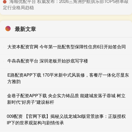
​海顺优配平台 权威发布：2026三角洲护航俱乐部TOP5榜单敲
定行业格局趋稳
最新文章
大资本配资官网 今年第一批配售型保障性住房6日开始签合同
牛犇犇配资平台 深圳老板开始抄底写字楼
E路配资APP下载 170平米新中式风装修，客餐厅一体化尽显东
方雅韵
金巷子配资APP下载 央企实力铸品质 能建城发落子蓉城 树立
新时代“好房子”建设标杆
009配资 【官网下载】揭秘义战龙城3d版背景故事：正版授权
IP下的世界观架构与剧情传承