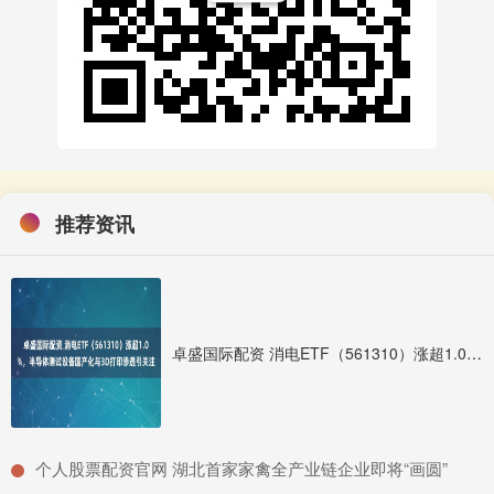
推荐资讯
卓盛国际配资 消电ETF（561310）涨超1.0%，半导体测试设备国产化与3D打印渗透引关注
​个人股票配资官网 湖北首家家禽全产业链企业即将“画圆”