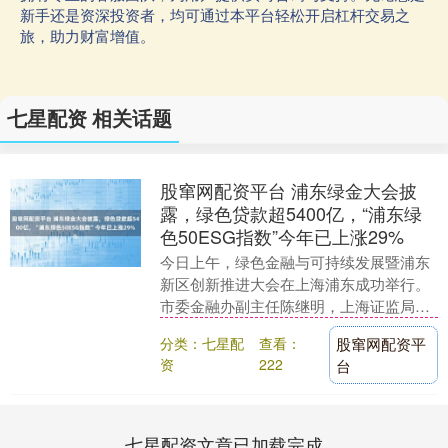
新手还是资深投资者，均可通过本平台轻松开启杠杆交易之
旅，助力财富增值。
七星配资 相关话题
股窜网配资平台 浦东绿金大会披
露，绿色贷款超5400亿，“浦东绿
色50ESG指数”今年已上涨29%
今日上午，绿色金融与可持续发展暨浦东
新区创新推进大会在上海浦东成功举行。
市委金融办副主任陈继明，上海证监局党
委委员、副局长王登勇，浦东新区副区
分类：七星配
查看：
股窜网配资平
长、区委金融办主....
资
222
台
七星配资文章已加载完成