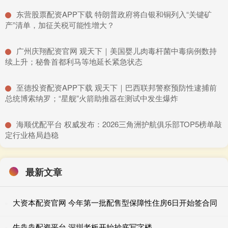
​东营股票配资APP下载 特朗普政府将白银和铜列入“关键矿
产”清单，加征关税可能性增大？
​广州庆翔配资官网 观天下｜美国婴儿肉毒杆菌中毒病例数持
续上升；秘鲁首都利马等地延长紧急状态
​至德投资配资APP下载 观天下｜巴西联邦警察预防性逮捕前
总统博索纳罗；“星舰”火箭助推器在测试中发生爆炸
​海顺优配平台 权威发布：2026三角洲护航俱乐部TOP5榜单敲
定行业格局趋稳
最新文章
大资本配资官网 今年第一批配售型保障性住房6日开始签合同
牛犇犇配资平台 深圳老板开始抄底写字楼